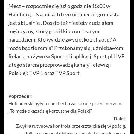
Mecz – rozpocznie się już o godzinie 15:00 w
Hamburgu. Na ulicach tego niemieckiego miasta
jest aktualnie . Doszło też niestety z udziałem
mężczyzny, który groził kibicom ostrym
narzędziem. Kto wyjdzie zwycięsko z chaosu? A
może będzie remis? Przekonamy się już niebawem.
Relacja na żywo w Sport.pl i aplikacji Sport.pl LIVE.
z tego starcia przeprowadzą kanały Telewizji
Polskiej: TVP 1 oraz TVP Sport.
Zobacz
Poprzedni:
Holenderski były trener Lecha zaskakuje przed meczem.
wpisy
„To może okazać się korzystne dla Polski”
Dalej:
Zwykła rutynowa kontrola przekształciła się w pościg.
Policja prowadzi obławę za uciekającym kierowcą.