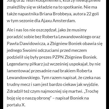
Jong oraz Teun Koopmeiners, którzy niewątpliwie
znaleźliby się w składzie na to spotkanie. Nie ma
także napastnika Briana Brobbeya, autora 22 goli
w tym sezonie dla Ajaxu Amsterdam.
Ale i nas los nie oszczędzał, jako że musimy
poradzić sobie bez Roberta Lewandowskiego oraz
Pawła Dawidowicza, a Zbigniew Boniek obawia się
jednego Swoimi odczuciami przed meczem
podzielił się były prezes PZPN Zbigniew Boniek.
Legendarny piłkarz już wcześniej uspokajał, by nie
lamentować przesadnie nad brakiem Roberta
Lewandowskiego. Tym razem napisał, że czeka nas
trudny mecz i sam jest bardzo ciekaw jak wyjdzie.
Zdradził też czym najmocniej się martwi. „Trochę
boję się o naszą obronę” – napisał Boniek na
portalu X.