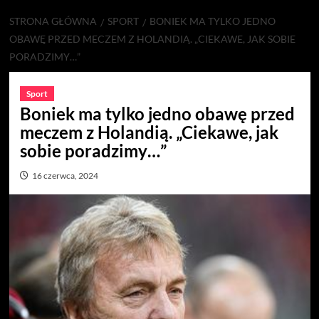
STRONA GŁÓWNA
SPORT
BONIEK MA TYLKO JEDNO
OBAWĘ PRZED MECZEM Z HOLANDIĄ. „CIEKAWE, JAK SOBIE
PORADZIMY…”
Sport
Boniek ma tylko jedno obawę przed
meczem z Holandią. „Ciekawe, jak
sobie poradzimy…”
16 czerwca, 2024