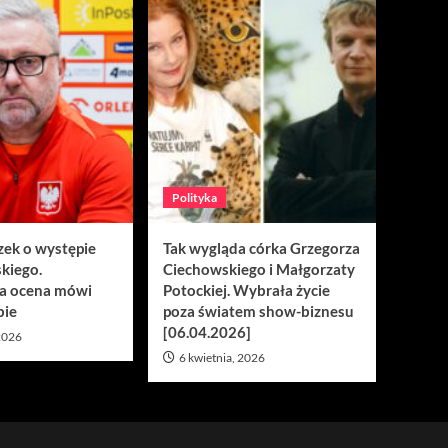
Polityka
zek o występie
Tak wygląda córka Grzegorza
kiego.
Ciechowskiego i Małgorzaty
a ocena mówi
Potockiej. Wybrała życie
bie
poza światem show-biznesu
[06.04.2026]
 2026
6 kwietnia, 2026