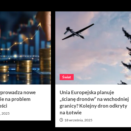
ń 2025
Świat
prowadza nowe
Unia Europejska planuje
ie na problem
„ścianę dronów” na wschodniej
ści
granicy? Kolejny dron odkryty
na Łotwie
, 2025
18 września, 2025