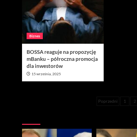
Biznes
BOSSA reaguje na propozycję
mBanku – półroczna promocja
dla inwestorów
15 września, 2025
Stronico
Poprzedni
1
2
wpisów
Nie przegap