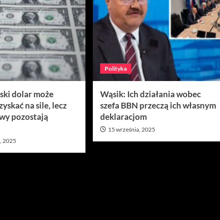
Polityka
ki dolar może
Wąsik: Ich działania wobec
yskać na sile, lecz
szefa BBN przeczą ich własnym
wy pozostają
deklaracjom
15 września, 2025
, 2025