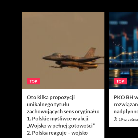
Miesiąc:
wrzesie
TOP
TOP
Oto kilka propozycji
PKO BH w
unikalnego tytułu
rozwiązan
zachowujących sens oryginału:
nadpłynno
1. Polskie myśliwce w akcji.
19 września
„Wojsko w pełnej gotowości”
2. Polska reaguje – wojsko