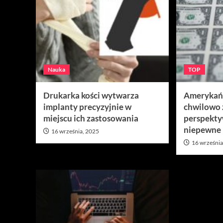
Nauka
TOP
Drukarka kości wytwarza
Amerykańs
implanty precyzyjnie w
chwilowo z
miejscu ich zastosowania
perspekty
niepewne
16 września, 2025
16 września