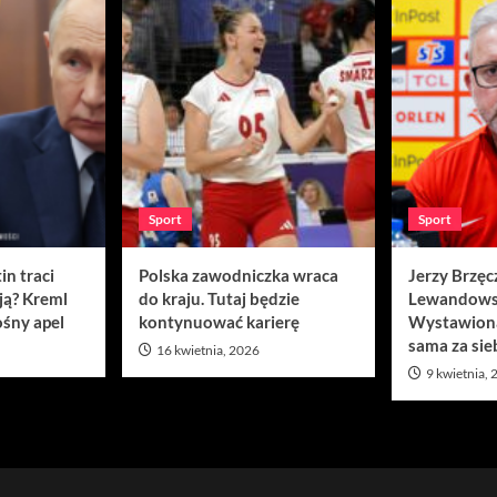
Sport
Sport
in traci
Polska zawodniczka wraca
Jerzy Brzęc
ją? Kreml
do kraju. Tutaj będzie
Lewandows
śny apel
kontynuować karierę
Wystawion
sama za sie
16 kwietnia, 2026
9 kwietnia,