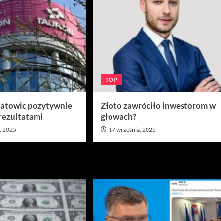
TOP
Katowic pozytywnie
Złoto zawróciło inwestorom w
 rezultatami
głowach?
, 2025
17 września, 2025