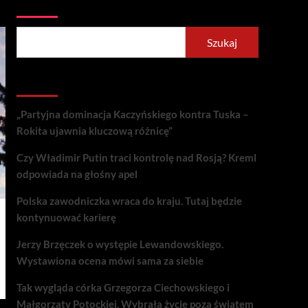
Szukaj
Szukaj
Recent Posts
„Partyjna dominacja Kaczyńskiego kontra Tuska –
Rokita ujawnia kluczową różnicę”
Czy Władimir Putin traci kontrolę nad Rosją? Kreml
odpowiada na głośny apel
Polska zawodniczka wraca do kraju. Tutaj będzie
kontynuować karierę
Jerzy Brzęczek o występie Lewandowskiego.
Wystawiona ocena mówi sama za siebie
Tak wygląda córka Grzegorza Ciechowskiego i
Małgorzaty Potockiej. Wybrała życie poza światem