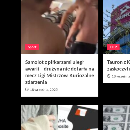
Sport
TOP
Samolot z piłkarzami uległ
Tauron z 
awarii – drużyna nie dotarła na
zaskoczył
mecz Ligi Mistrzów. Kuriozalne
18 września
zdarzenia
18 września, 2025