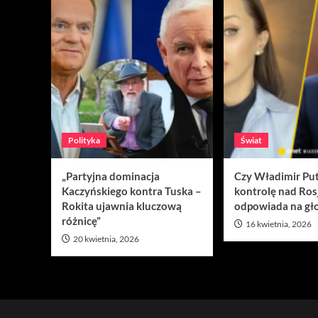
Polityka
Świat
„Partyjna dominacja
Czy Władimir Put
Kaczyńskiego kontra Tuska –
kontrolę nad Ros
Rokita ujawnia kluczową
odpowiada na gło
różnicę”
16 kwietnia, 2026
20 kwietnia, 2026