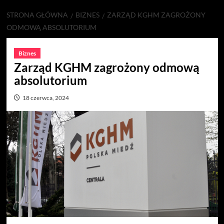
STRONA GŁÓWNA
BIZNES
ZARZĄD KGHM ZAGROŻONY
ODMOWĄ ABSOLUTORIUM
Biznes
Zarząd KGHM zagrożony odmową
absolutorium
18 czerwca, 2024