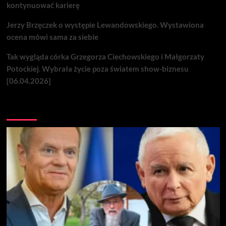
kontynuować karierę
Jerzy Brzęczek o występie Lewandowskiego. Wystawiona
ocena mówi sama za siebie
Tak wygląda córka Grzegorza Ciechowskiego i Małgorzaty
Potockiej. Wybrała życie poza światem show-biznesu
[06.04.2026]
Nie przegap