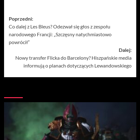
Zobacz
Poprzedni:
Co dalej z Les Bleus? Odezwał się głos z zespołu
wpisy
narodowego Francji: „Szczęsny natychmiastowo
powrócił”
Dalej:
Nowy transfer Flicka do Barcelony? Hiszpańskie media
informują o planach dotyczących Lewandowskiego
Więcej