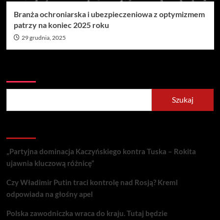
Branża ochroniarska i ubezpieczeniowa z optymizmem
patrzy na koniec 2025 roku
29 grudnia, 2025
Szukaj
Szukaj
Recent Posts
„Partyjna dominacja Kaczyńskiego kontra Tuska – Rokita
ujawnia kluczową różnicę”
Czy Władimir Putin traci kontrolę nad Rosją? Kreml
odpowiada na głośny apel
Polska zawodniczka wraca do kraju. Tutaj będzie