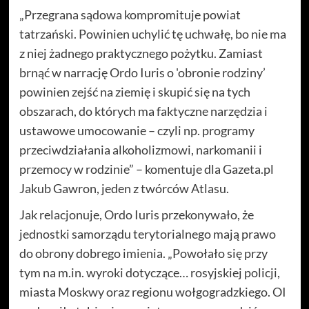
„Przegrana sądowa kompromituje powiat
tatrzański. Powinien uchylić tę uchwałę, bo nie ma
z niej żadnego praktycznego pożytku. Zamiast
brnąć w narrację Ordo Iuris o 'obronie rodziny’
powinien zejść na ziemię i skupić się na tych
obszarach, do których ma faktyczne narzędzia i
ustawowe umocowanie – czyli np. programy
przeciwdziałania alkoholizmowi, narkomanii i
przemocy w rodzinie” – komentuje dla Gazeta.pl
Jakub Gawron, jeden z twórców Atlasu.
Jak relacjonuje, Ordo Iuris przekonywało, że
jednostki samorządu terytorialnego mają prawo
do obrony dobrego imienia. „Powołało się przy
tym na m.in. wyroki dotyczące… rosyjskiej policji,
miasta Moskwy oraz regionu wołgogradzkiego. OI