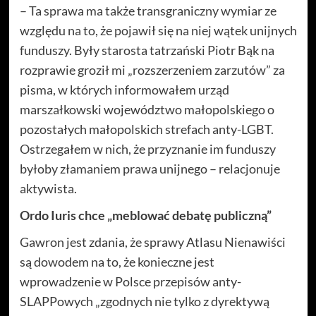
– Ta sprawa ma także transgraniczny wymiar ze
względu na to, że pojawił się na niej wątek unijnych
funduszy. Były starosta tatrzański Piotr Bąk na
rozprawie groził mi „rozszerzeniem zarzutów” za
pisma, w których informowałem urząd
marszałkowski województwo małopolskiego o
pozostałych małopolskich strefach anty-LGBT.
Ostrzegałem w nich, że przyznanie im funduszy
byłoby złamaniem prawa unijnego – relacjonuje
aktywista.
Ordo Iuris chce „meblować debatę publiczną”
Gawron jest zdania, że sprawy Atlasu Nienawiści
są dowodem na to, że konieczne jest
wprowadzenie w Polsce przepisów anty-
SLAPPowych „zgodnych nie tylko z dyrektywą