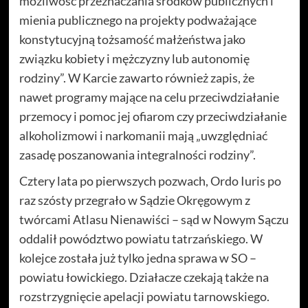
możliwość przeznaczania środków publicznych i
mienia publicznego na projekty podważające
konstytucyjną tożsamość małżeństwa jako
związku kobiety i mężczyzny lub autonomię
rodziny”. W Karcie zawarto również zapis, że
nawet programy mające na celu przeciwdziałanie
przemocy i pomoc jej ofiarom czy przeciwdziałanie
alkoholizmowi i narkomanii mają „uwzględniać
zasadę poszanowania integralności rodziny”.
Cztery lata po pierwszych pozwach, Ordo Iuris po
raz szósty przegrało w Sądzie Okręgowym z
twórcami Atlasu Nienawiści – sąd w Nowym Sączu
oddalił powództwo powiatu tatrzańskiego. W
kolejce została już tylko jedna sprawa w SO –
powiatu łowickiego. Działacze czekają także na
rozstrzygnięcie apelacji powiatu tarnowskiego.