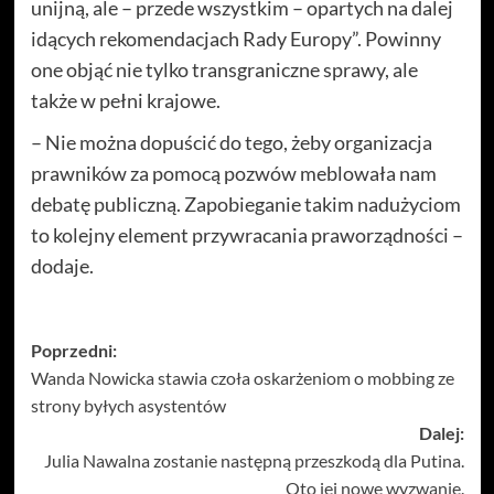
unijną, ale – przede wszystkim – opartych na dalej
idących rekomendacjach Rady Europy”. Powinny
one objąć nie tylko transgraniczne sprawy, ale
także w pełni krajowe.
– Nie można dopuścić do tego, żeby organizacja
prawników za pomocą pozwów meblowała nam
debatę publiczną. Zapobieganie takim nadużyciom
to kolejny element przywracania praworządności –
dodaje.
Zobacz
Poprzedni:
Wanda Nowicka stawia czoła oskarżeniom o mobbing ze
wpisy
strony byłych asystentów
Dalej:
Julia Nawalna zostanie następną przeszkodą dla Putina.
Oto jej nowe wyzwanie.