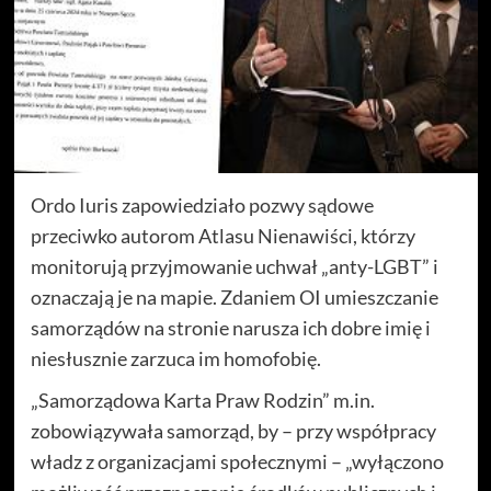
Ordo Iuris zapowiedziało pozwy sądowe
przeciwko autorom Atlasu Nienawiści, którzy
monitorują przyjmowanie uchwał „anty-LGBT” i
oznaczają je na mapie. Zdaniem OI umieszczanie
samorządów na stronie narusza ich dobre imię i
niesłusznie zarzuca im homofobię.
„Samorządowa Karta Praw Rodzin” m.in.
zobowiązywała samorząd, by – przy współpracy
władz z organizacjami społecznymi – „wyłączono