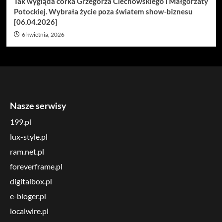
Tak wygląda córka Grzegorza Ciechowskiego i Małgorzaty
Potockiej. Wybrała życie poza światem show-biznesu
[06.04.2026]
6 kwietnia, 2026
Nasze serwisy
199.pl
lux-style.pl
ram.net.pl
foreverframe.pl
digitalbox.pl
e-bloger.pl
localwire.pl