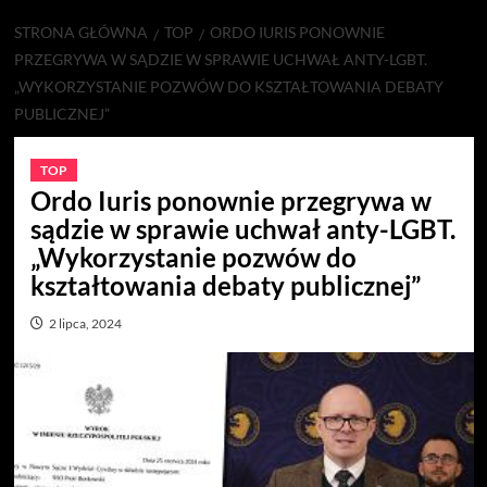
STRONA GŁÓWNA
TOP
ORDO IURIS PONOWNIE
PRZEGRYWA W SĄDZIE W SPRAWIE UCHWAŁ ANTY-LGBT.
„WYKORZYSTANIE POZWÓW DO KSZTAŁTOWANIA DEBATY
PUBLICZNEJ”
TOP
Ordo Iuris ponownie przegrywa w
sądzie w sprawie uchwał anty-LGBT.
„Wykorzystanie pozwów do
kształtowania debaty publicznej”
2 lipca, 2024