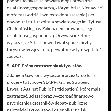
podnosiło także, że powiaty mogą prowadzić
działalność gospodarczą, którym Atlas Nienawiści
może zaszkodzić. I wniosł o dopuszczenie jako
dowodu statutu szpitala powiatowego im. Tytusa
Chałubińskiego w Zakopanem prowadzącego
działalność gospodarczą. Oczywiście OI nie
wykazał, że Atlas spowodował spadek liczby
turystów leczących się prywatnie w tym szpitalu” –
zauważa.
SLAPP. Próba zastraszenia aktywistów
Zdaniem Gawrona wytaczane przez Ordo Iuris
procesy to typowe SLAPPy (z ang. Strategic
Lawsuit Against Public Participation), które mają
zastraszać, uciszać oraz wyczerpać finansowo i
psychicznie uczestników debaty publicznej,
najczęściej aktywistów i dziennikarzy. Jak